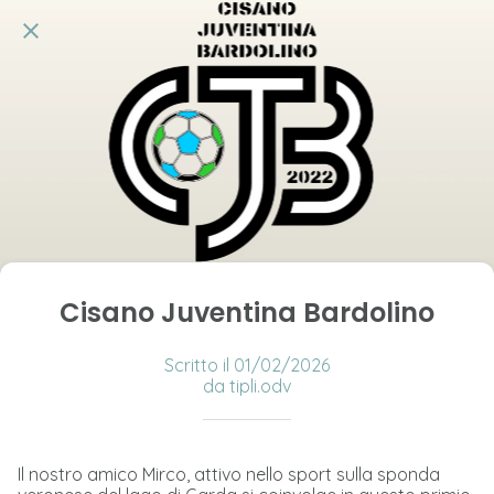
Cisano Juventina Bardolino
Scritto il 01/02/2026
da tipli.odv
Il nostro amico Mirco, attivo nello sport sulla sponda