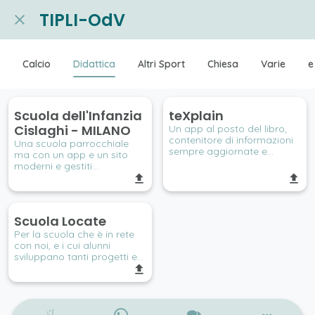
TIPLI-OdV
Calcio
Didattica
Altri Sport
Chiesa
Varie
e
Scuola dell'Infanzia
teXplain
Cislaghi - MILANO
Un app al posto del libro,
contenitore di informazioni
Una scuola parrocchiale
sempre aggiornate e
ma con un app e un sito
dedicate alla materia. Un
moderni e gestiti
punto di riferimento per i
direttamente dalla
tuoi alunni.
segreteria della scuola.
Scuola Locate
Per la scuola che è in rete
con noi, e i cui alunni
sviluppano tanti progetti e
app, abbiamo creato l'app
per la scuola. Dalle notizie
alle informazioni pubbliche
all'area privata riservata ai
docenti.